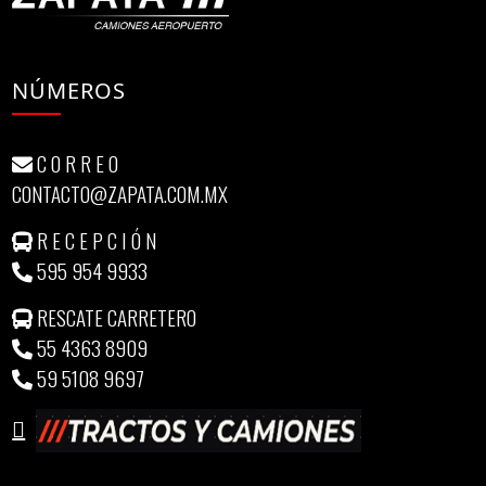
NÚMEROS
C O R R E O
CONTACTO@ZAPATA.COM.MX
R E C E P C I Ó N
595 954 9933
RESCATE CARRETERO
55 4363 8909
59 5108 9697